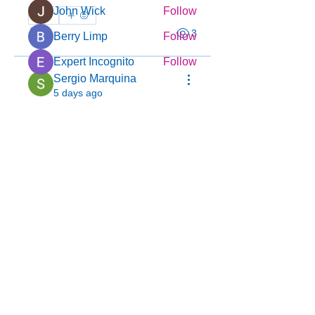
John Wick
Follow
0
3
3
Berry Limp
Follow
Expert Incognito
Follow
Sergio Marquina
See All Members (123)
5 days ago
Recommend an entertainment 
area for relaxing after work
0
1
8
© 2025 by YMCA of Tuscaloosa
Menu