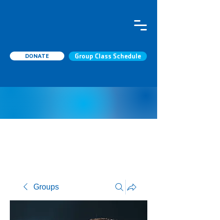
DONATE
Group Class Schedule
Groups