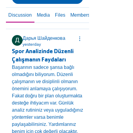
Discussion
Media
Files
Members
About
Дарья Шайденкова
yesterday
Spor Analizinde Düzenli
Çalışmanın Faydaları
Başarının sadece şansa bağlı 
olmadığını biliyorum. Düzenli 
çalışmanın ve disiplinli olmanın 
önemini anlamaya çalışıyorum. 
Fakat doğru bir plan oluşturmakta 
desteğe ihtiyacım var. Günlük 
analiz rutininiz veya uyguladığınız 
yöntemler varsa benimle 
paylaşabilirsiniz. Yardımlarınız 
benim için çok değerli olacaktır.