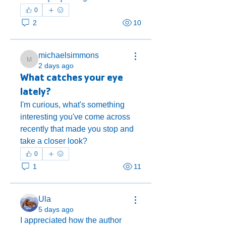
0
2
10
michaelsimmons
michaelsimmons
2 days ago
What catches your eye
lately?
I'm curious, what's something 
interesting you've come across 
recently that made you stop and 
take a closer look?
0
1
11
Ula
5 days ago
I appreciated how the author 