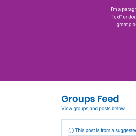
I'm a paragr
Text” or do
great pla
Groups Feed
View groups and posts below.
This post is from a suggest