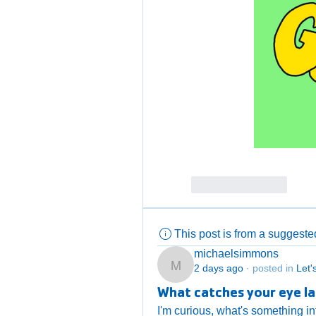
Like
Reply
This post is from a suggest
michaelsimmons
2 days ago
·
posted in
Let'
michaelsimmons
What catches your eye la
I'm curious, what's something i