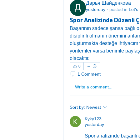
Дарья Шайденкова
yesterday
·
posted in
Let's 
Spor Analizinde Düzenli Ç
Başarının sadece şansa bağlı ol
disiplinli olmanın önemini anlam
oluşturmakta desteğe ihtiyacım v
yöntemler varsa benimle paylaşab
olacaktır.
0
1 Comment
Write a comment...
Sort by:
Newest
Kyky123
yesterday
Spor analizinde başarılı o