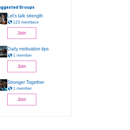
uggested Groups
Let's talk strength
123 members
Join
Daily motivation tips
1 member
Join
Stronger Together
1 member
Join