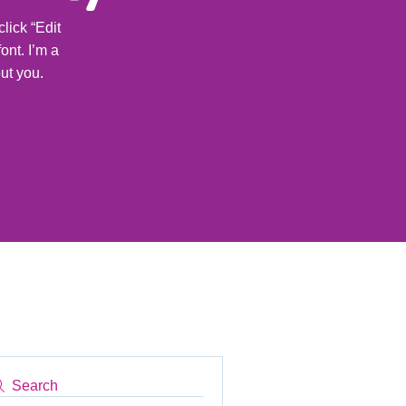
lick “Edit
ont. I’m a
out you.
Search