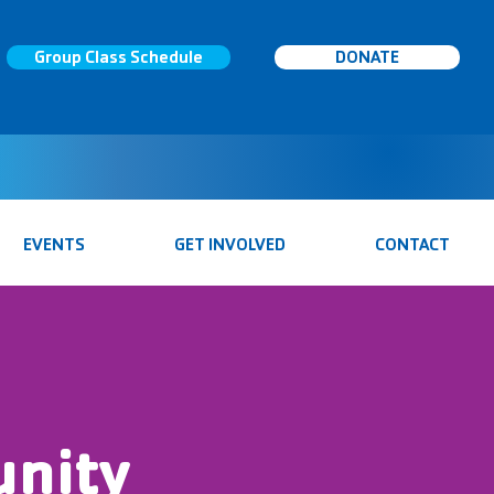
Group Class Schedule
DONATE
EVENTS
GET INVOLVED
CONTACT
nity