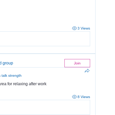
3 Views
ed group
Join
s talk strength
a for relaxing after work
8 Views