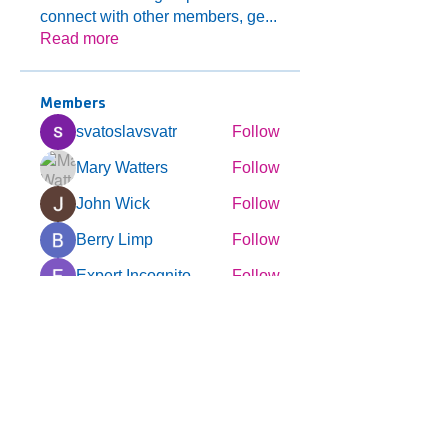
connect with other members, ge
...
Read more
Members
svatoslavsvatr
Follow
Mary Watters
Follow
John Wick
Follow
Berry Limp
Follow
Expert Incognito
Follow
See All Members (123)