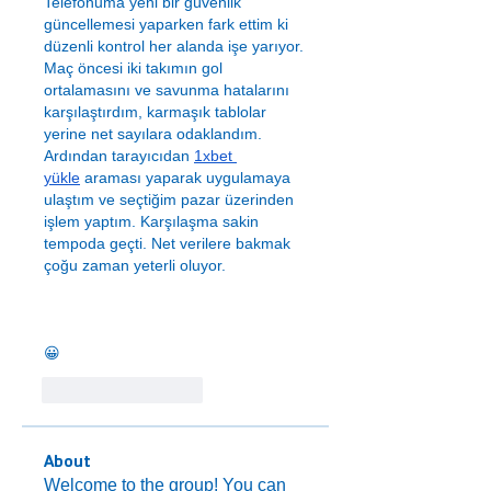
Telefonuma yeni bir güvenlik 
güncellemesi yaparken fark ettim ki 
düzenli kontrol her alanda işe yarıyor. 
Maç öncesi iki takımın gol 
ortalamasını ve savunma hatalarını 
karşılaştırdım, karmaşık tablolar 
yerine net sayılara odaklandım. 
Ardından tarayıcıdan 
1xbet 
yükle
 araması yaparak uygulamaya 
ulaştım ve seçtiğim pazar üzerinden 
işlem yaptım. Karşılaşma sakin 
tempoda geçti. Net verilere bakmak 
çoğu zaman yeterli oluyor.
😀
Beğen
Yanıtla
About
Welcome to the group! You can