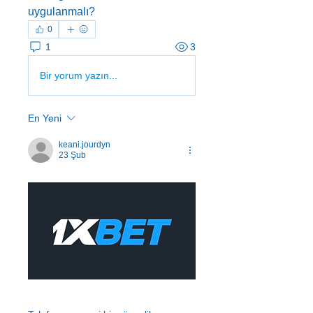
uygulanmalı?
0
1
3
Bir yorum yazın...
En Yeni
keani.jourdyn
23 Şub