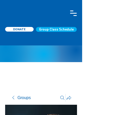
DONATE
Group Class Schedule
Groups