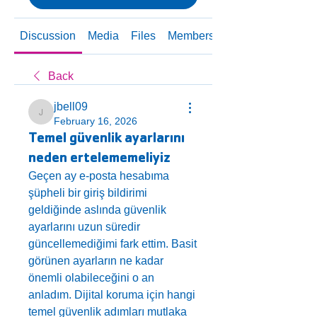
Discussion
Media
Files
Members
About
Back
jbell09
jbell09
February 16, 2026
Temel güvenlik ayarlarını
neden ertelememeliyiz
Geçen ay e-posta hesabıma 
şüpheli bir giriş bildirimi 
geldiğinde aslında güvenlik 
ayarlarını uzun süredir 
güncellemediğimi fark ettim. Basit 
görünen ayarların ne kadar 
önemli olabileceğini o an 
anladım. Dijital koruma için hangi 
temel güvenlik adımları mutlaka 