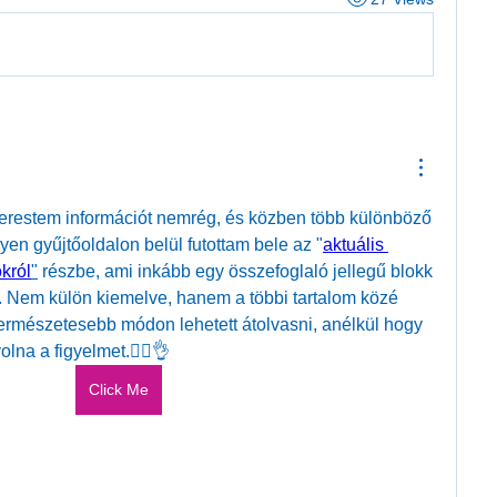
erestem információt nemrég, és közben több különböző 
lyen gyűjtőoldalon belül futottam bele az "
aktuális 
król
"
 részbe, ami inkább egy összefoglaló jellegű blokk 
s. Nem külön kiemelve, hanem a többi tartalom közé 
 természetesebb módon lehetett átolvasni, anélkül hogy 
lna a figyelmet.😶‍🌫️👌
Click Me