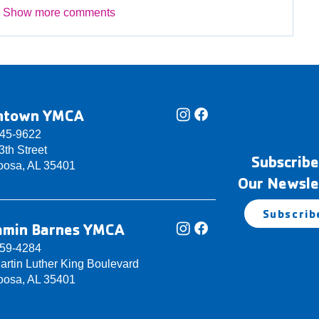
Show more comments
ntown YMCA
345-9622
th Street
Subscribe
oosa, AL 35401
Our Newsle
Subscrib
amin Barnes YMCA
759-4284
artin Luther King Boulevard
oosa, AL 35401