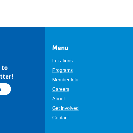
Menu
Locations
 to
Programs
tter!
Member Info
e
Careers
About
Get Involved
Contact