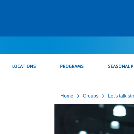
LOCATIONS
PROGRAMS
SEASONAL 
Home
Groups
Let's talk st