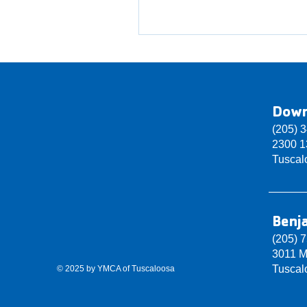
Dow
(205) 
2300 13
Tuscal
Benj
(205) 
3011 M
Tuscal
© 2025 by YMCA of Tuscaloosa