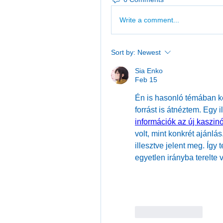
Write a comment...
Sort by:
Newest
Sia Enko
Feb 15
Én is hasonló témában k
forrást is átnéztem. Egy i
információk az új kaszinó
volt, mint konkrét ajánlá
illesztve jelent meg. Így
egyetlen irányba terelte vo
Like
Reply