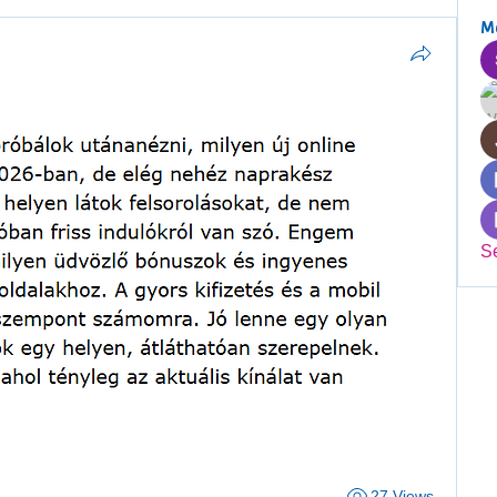
M
S
27 Views