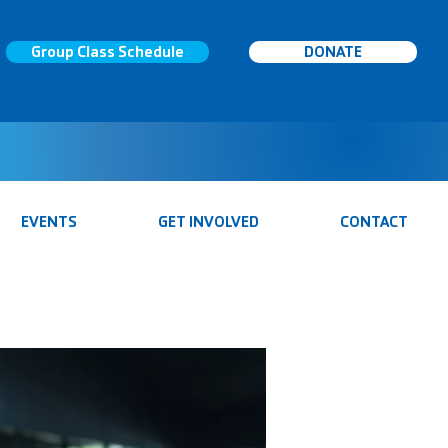
Group Class Schedule
DONATE
EVENTS
GET INVOLVED
CONTACT