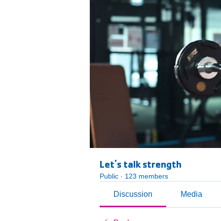
Let's talk strength
Public
·
123 members
Discussion
Media