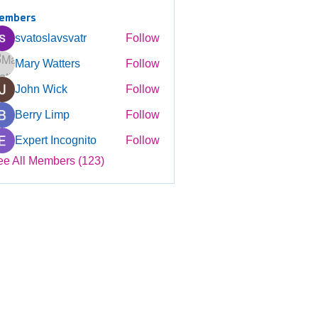
embers
svatoslavsvatr
Follow
Mary Watters
Follow
John Wick
Follow
Berry Limp
Follow
Expert Incognito
Follow
ee All Members (123)