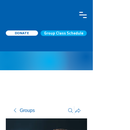
DONATE
Group Class Schedule
Groups