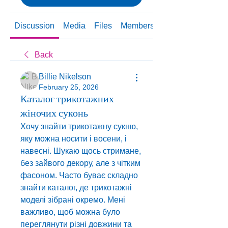
Discussion
Media
Files
Members
About
Back
Billie Nikelson
February 25, 2026
Каталог трикотажних
жіночих суконь
Хочу знайти трикотажну сукню, 
яку можна носити і восени, і 
навесні. Шукаю щось стримане, 
без зайвого декору, але з чітким 
фасоном. Часто буває складно 
знайти каталог, де трикотажні 
моделі зібрані окремо. Мені 
важливо, щоб можна було 
переглянути різні довжини та 