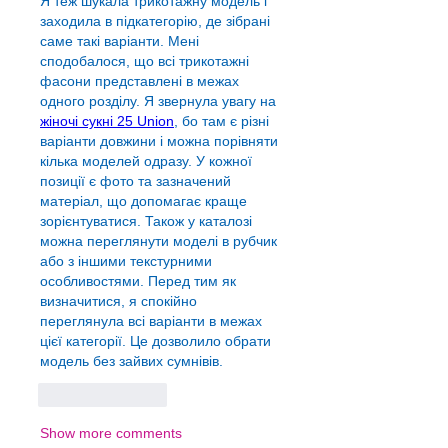
Я теж шукала трикотажну модель і 
заходила в підкатегорію, де зібрані 
саме такі варіанти. Мені 
сподобалося, що всі трикотажні 
фасони представлені в межах 
одного розділу. Я звернула увагу на 
жіночі сукні 25 Union
, бо там є різні 
варіанти довжини і можна порівняти 
кілька моделей одразу. У кожної 
позиції є фото та зазначений 
матеріал, що допомагає краще 
зорієнтуватися. Також у каталозі 
можна переглянути моделі в рубчик 
або з іншими текстурними 
особливостями. Перед тим як 
визначитися, я спокійно 
переглянула всі варіанти в межах 
цієї категорії. Це дозволило обрати 
модель без зайвих сумнівів.
Like
Reply
Show more comments