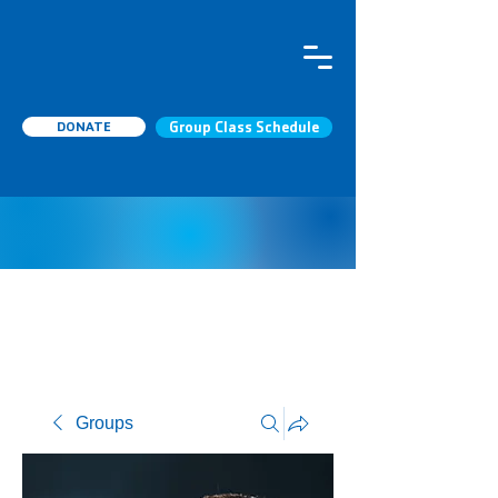
DONATE
Group Class Schedule
Groups