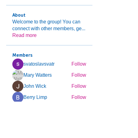
About
Welcome to the group! You can
connect with other members, ge
...
Read more
Members
svatoslavsvatr
Follow
Mary Watters
Follow
John Wick
Follow
Berry Limp
Follow
Expert Incognito
Follow
See All Members (123)