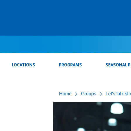
LOCATIONS
PROGRAMS
SEASONAL 
Home
Groups
Let's talk st