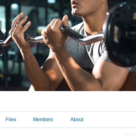
Files
Members
About