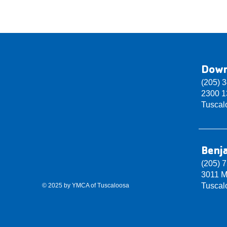
Dow
(205) 
2300 13
Tuscal
Benj
(205) 
3011 M
Tuscal
© 2025 by YMCA of Tuscaloosa