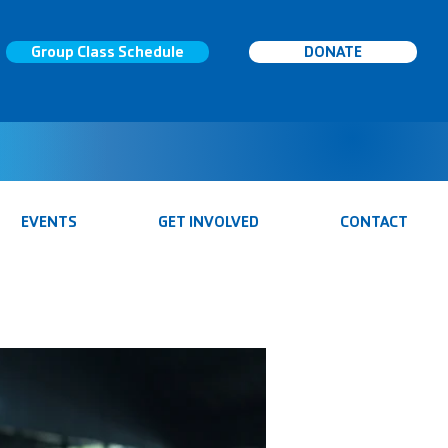
Group Class Schedule
DONATE
EVENTS
GET INVOLVED
CONTACT