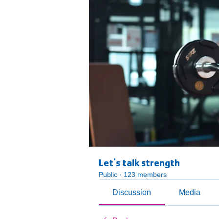
Let's talk strength
Public
·
123 members
Discussion
Media