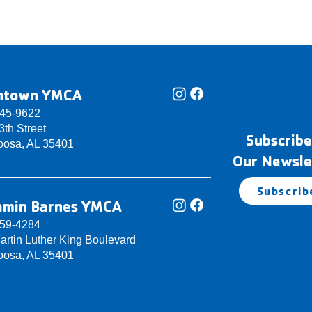
ntown YMCA
345-9622
th Street
Subscribe
oosa, AL 35401
Our Newsle
Subscrib
amin Barnes YMCA
759-4284
artin Luther King Boulevard
oosa, AL 35401