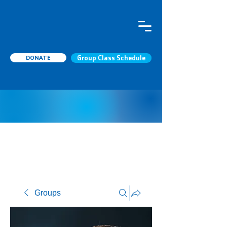
DONATE
Group Class Schedule
Groups