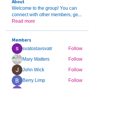
About
Welcome to the group! You can
connect with other members, ge
...
Read more
Members
svatoslavsvatr
Follow
Mary Watters
Follow
John Wick
Follow
Berry Limp
Follow
Expert Incognito
Follow
See All Members (123)