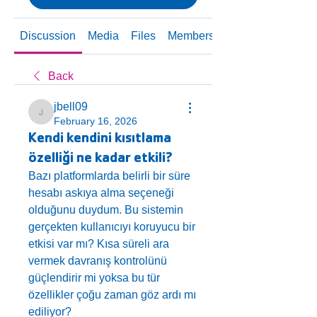
Discussion
Media
Files
Members
About
Back
jbell09
jbell09
February 16, 2026
Kendi kendini kısıtlama
özelliği ne kadar etkili?
Bazı platformlarda belirli bir süre 
hesabı askıya alma seçeneği 
olduğunu duydum. Bu sistemin 
gerçekten kullanıcıyı koruyucu bir 
etkisi var mı? Kısa süreli ara 
vermek davranış kontrolünü 
güçlendirir mi yoksa bu tür 
özellikler çoğu zaman göz ardı mı 
ediliyor?