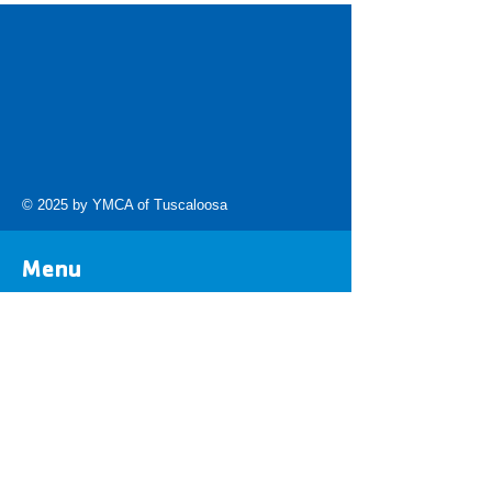
© 2025 by YMCA of Tuscaloosa
Menu
Locations
Programs
Member Info
Careers
About
Get Involved