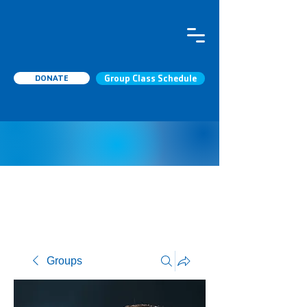
DONATE
Group Class Schedule
Groups