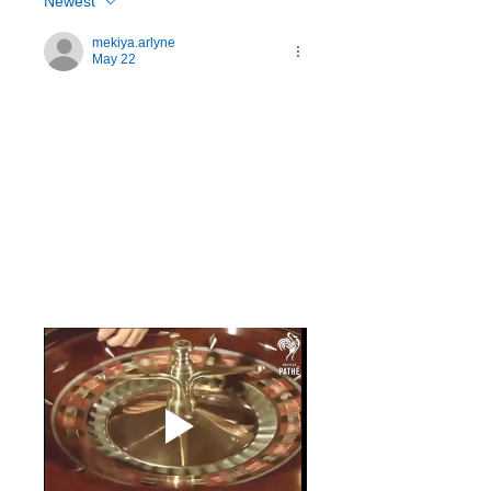
Newest
mekiya.arlyne
May 22